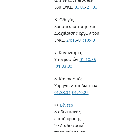
α. Site και helpdesk
του ΕΛΚΕ.
00:00
​-
21:00
β. Οδηγός
Χρηματοδότησης και
Διαχείρισης έργων του
ΕΛΚΕ.
24:15
​-
01:10:40
γ. Κανονισμός
Υποτροφιών
01:10:55
-
01:33:30
δ. Κανονισμός
Χορηγιών και Δωρεών
01:33:31
​-
01:40:24
>>
Βίντεο
διαδικτυακής
επιμόρφωσης.
>> Διαδικτυακή