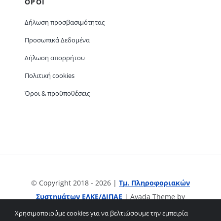
ΟΡΟΙ
Δήλωση προσβασιμότητας
Προσωπικά Δεδομένα
Δήλωση απορρήτου
Πολιτική cookies
Όροι & προϋποθέσεις
© Copyright 2018 - 2026 |
Τμ. Πληροφοριακών
Συστημάτων ΕΛΚΕ/ΔΙΠΑΕ
| Avada Theme by
ThemeFusion
| All Rights Reserved | Powered by
Χρησιμοποιούμε cookies για να βελτιώσουμε την εμπειρία