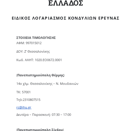
ΕΛΛΑΔΟΣ
ΕΙΔΙΚΌΣ ΛΟΓΑΡΙΑΣΜΌΣ ΚΟΝΔΥΛΊΩΝ ΈΡΕΥΝΑΣ
ΣΤΟΙΧΕΙΑ ΤΙΜΟΛΟΓΗΣΗΣ
ΑΦΜ: 997015012
ΔΟΥ: Ζ’ Θεσσαλονίκης
Κωδ. ΑΑΗΤ: 1020.ΕΟ0672.0001
(
Πανεπιστημιούπολη Θέρμης
)
14ο χλμ. Θεσσαλονίκης – Ν. Μουδανιών
TK: 57001
Τηλ:2310807515
rc@ihu.gr
Δευτέρα – Παρασκευή: 07:30 – 17:00
(
Πανεπιστημιούπολη Σίνδου
)