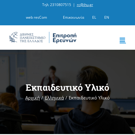
Μετάβαση
Τηλ: 2310807515
|
rc@ihu.gr
στο
web resCom
Επικοινωνία
EL
EN
περιεχόμενο
Εκπαιδευτικό Υλικό
Αρχική
Ελληνικά
Εκπαιδευτικό Υλικό