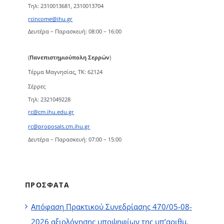
Τηλ: 2310013681, 2310013704
rcincome@ihu.gr
Δευτέρα – Παρασκευή: 08:00 – 16:00
(
Πανεπιστημιούπολη Σερρών
)
Τέρμα Μαγνησίας, ΤΚ: 62124
Σέρρες
Τηλ: 2321049228
rc@cm.ihu.edu.gr
rc@proposals.cm.ihu.gr
Δευτέρα – Παρασκευή: 07:00 – 15:00
ΠΡΟΣΦΑΤΑ
Απόφαση Πρακτικού Συνεδρίασης 470/05-08-
2026 αξιολόγησης υποψηφίων της υπ’αριθμ.