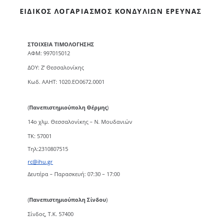
ΕΙΔΙΚΌΣ ΛΟΓΑΡΙΑΣΜΌΣ ΚΟΝΔΥΛΊΩΝ ΈΡΕΥΝΑΣ
ΣΤΟΙΧΕΙΑ ΤΙΜΟΛΟΓΗΣΗΣ
ΑΦΜ: 997015012
ΔΟΥ: Ζ’ Θεσσαλονίκης
Κωδ. ΑΑΗΤ: 1020.ΕΟ0672.0001
(
Πανεπιστημιούπολη Θέρμης
)
14ο χλμ. Θεσσαλονίκης – Ν. Μουδανιών
TK: 57001
Τηλ:2310807515
rc@ihu.gr
Δευτέρα – Παρασκευή: 07:30 – 17:00
(
Πανεπιστημιούπολη Σίνδου
)
Σίνδος, Τ.Κ. 57400