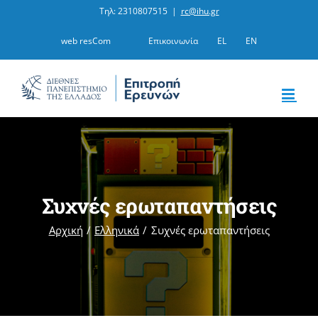
Μετάβαση
Τηλ: 2310807515
|
rc@ihu.gr
στο
web resCom
Επικοινωνία
EL
EN
περιεχόμενο
Συχνές ερωταπαντήσεις
Αρχική
Ελληνικά
Συχνές ερωταπαντήσεις