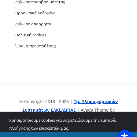
Δήλωση προσβασιμότητας
Προσωπικά Δεδομένα
Δήλωση απορρήτου
Πολιτική cookies
Όροι & προϋποθέσεις
© Copyright 2018 - 2026 |
Τμ. Πληροφοριακών
Συστημάτων ΕΛΚΕ/ΔΙΠΑΕ
| Avada Theme by
ThemeFusion
| All Rights Reserved | Powered by
Χρησιμοποιούμε cookies για να βελτιώσουμε την εμπειρία
WordPress
πλοήγησης των επισκεπτών μας.