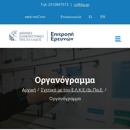
Μετάβαση
Τηλ: 2310807515
|
rc@ihu.gr
στο
web resCom
Επικοινωνία
EL
EN
περιεχόμενο
Οργανόγραμμα
Αρχική
Σχετικά με τον Ε.Λ.Κ.Ε./Δι.Πα.Ε.
Οργανόγραμμα