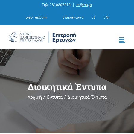
Μετάβαση
Τηλ: 2310807515
|
rc@ihu.gr
στο
web resCom
Επικοινωνία
EL
EN
περιεχόμενο
Διοικητικά Έντυπα
Αρχική
Έντυπα
Διοικητικά Έντυπα