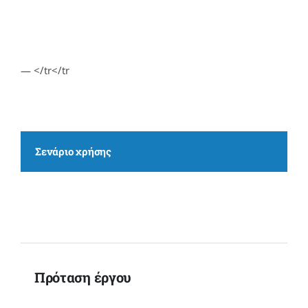
— </tr</tr
Σενάριο χρήσης
Πρόταση έργου