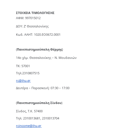
ΣΤΟΙΧΕΙΑ ΤΙΜΟΛΟΓΗΣΗΣ
ΑΦΜ: 997015012
ΔΟΥ: Ζ’ Θεσσαλονίκης
Κωδ. ΑΑΗΤ: 1020.ΕΟ0672.0001
(
Πανεπιστημιούπολη Θέρμης
)
14ο χλμ. Θεσσαλονίκης – Ν. Μουδανιών
TK: 57001
Τηλ:2310807515
rc@ihu.gr
Δευτέρα – Παρασκευή: 07:30 – 17:00
(
Πανεπιστημιούπολη Σίνδου
)
Σίνδος, Τ.Κ. 57400
Τηλ: 2310013681, 2310013704
rcincome@ihu.gr