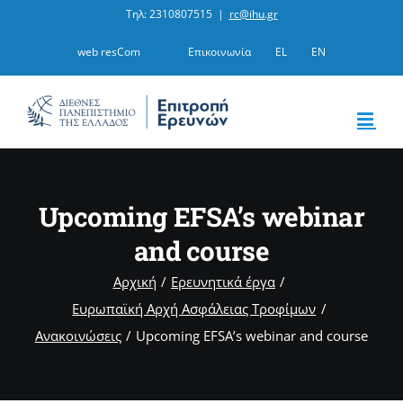
Μετάβαση
Τηλ: 2310807515
|
rc@ihu.gr
στο
web resCom
Επικοινωνία
EL
EN
περιεχόμενο
Upcoming EFSA’s webinar
and course
Αρχική
Ερευνητικά έργα
Ευρωπαϊκή Αρχή Ασφάλειας Τροφίμων
Ανακοινώσεις
Upcoming EFSA’s webinar and course