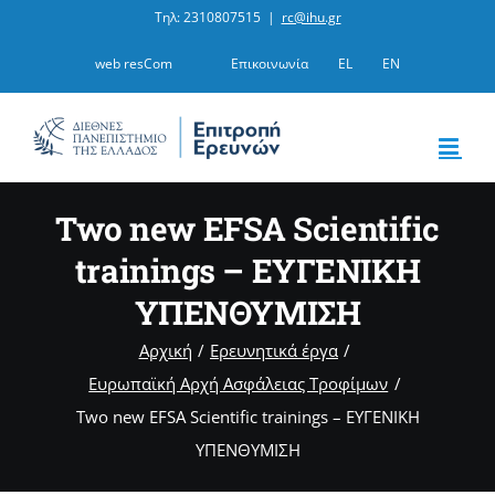
Μετάβαση
Τηλ: 2310807515
|
rc@ihu.gr
στο
web resCom
Επικοινωνία
EL
EN
περιεχόμενο
Two new EFSA Scientific
trainings – ΕΥΓΕΝΙΚΗ
ΥΠΕΝΘΥΜΙΣΗ
Αρχική
Ερευνητικά έργα
Ευρωπαϊκή Αρχή Ασφάλειας Τροφίμων
Two new EFSA Scientific trainings – ΕΥΓΕΝΙΚΗ
ΥΠΕΝΘΥΜΙΣΗ