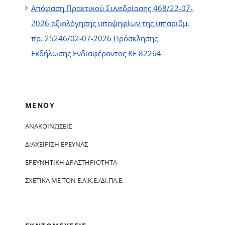
Απόφαση Πρακτικού Συνεδρίασης 468/22-07-
2026 αξιολόγησης υποψηφίων της υπ’αριθμ.
πρ. 25246/02-07-2026 Πρόσκλησης
Εκδήλωσης Ενδιαφέροντος ΚΕ 82264
ΜΕΝΟΥ
ΑΝΑΚΟΙΝΏΣΕΙΣ
ΔΙΑΧΕΊΡΙΣΗ ΈΡΕΥΝΑΣ
ΕΡΕΥΝΗΤΙΚΉ ΔΡΑΣΤΗΡΙΌΤΗΤΑ
ΣΧΕΤΙΚΆ ΜΕ ΤΟΝ Ε.Λ.Κ.Ε./ΔΙ.ΠΑ.Ε.