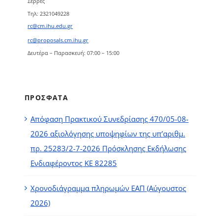
Σέρρες
Τηλ: 2321049228
rc@cm.ihu.edu.gr
rc@proposals.cm.ihu.gr
Δευτέρα – Παρασκευή: 07:00 – 15:00
ΠΡΟΣΦΑΤΑ
Απόφαση Πρακτικού Συνεδρίασης 470/05-08-
2026 αξιολόγησης υποψηφίων της υπ’αριθμ.
πρ. 25283/2-7-2026 Πρόσκλησης Εκδήλωσης
Ενδιαφέροντος ΚΕ 82285
Χρονοδιάγραμμα πληρωμών ΕΑΠ (Αύγουστος
2026)