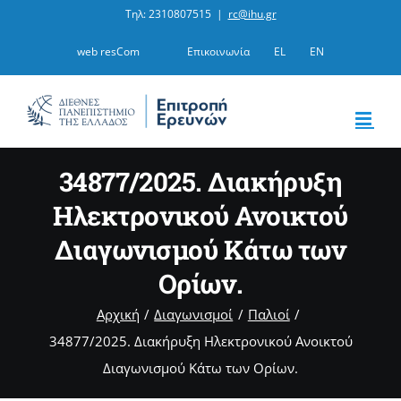
Μετάβαση
Τηλ: 2310807515
|
rc@ihu.gr
στο
web resCom
Επικοινωνία
EL
EN
περιεχόμενο
34877/2025. Διακήρυξη
Ηλεκτρονικού Ανοικτού
Διαγωνισμού Κάτω των
Ορίων.
Αρχική
Διαγωνισμοί
Παλιοί
34877/2025. Διακήρυξη Ηλεκτρονικού Ανοικτού
Διαγωνισμού Κάτω των Ορίων.