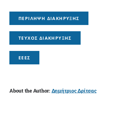
ΠΕΡΊΛΗΨΗ ΔΙΑΚΉΡΥΞΗΣ
ΤΕΎΧΟΣ ΔΙΑΚΉΡΥΞΗΣ
ΕΕΕΣ
About the Author:
Δημήτριος Δρίτσας