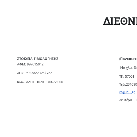
ΔΙΕΘΝ
ΣΤΟΙΧΕΙΑ ΤΙΜΟΛΟΓΗΣΗΣ
(
Πανεπιστ
ΑΦΜ: 997015012
14ο χλμ. 
ΔΟΥ: Ζ’ Θεσσαλονίκης
TK: 57001
Κωδ. ΑΑΗΤ: 1020.ΕΟ0672.0001
Τηλ:23108
rc@ihu.gr
Δευτέρα – 