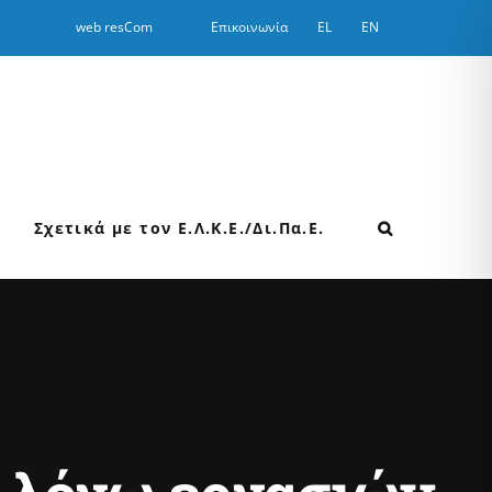
web resCom
Επικοινωνία
EL
EN
Σχετικά με τον Ε.Λ.Κ.Ε./Δι.Πα.Ε.