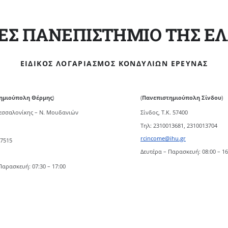
ΕΣ ΠΑΝΕΠΙΣΤΗΜΙΟ ΤΗΣ Ε
ΕΙΔΙΚΌΣ ΛΟΓΑΡΙΑΣΜΌΣ ΚΟΝΔΥΛΊΩΝ ΈΡΕΥΝΑΣ
ημιούπολη Θέρμης
)
(
Πανεπιστημιούπολη Σίνδου
)
Θεσσαλονίκης – Ν. Μουδανιών
Σίνδος, Τ.Κ. 57400
Τηλ: 2310013681, 2310013704
rcincome@ihu.gr
07515
Δευτέρα – Παρασκευή: 08:00 – 16
Παρασκευή: 07:30 – 17:00