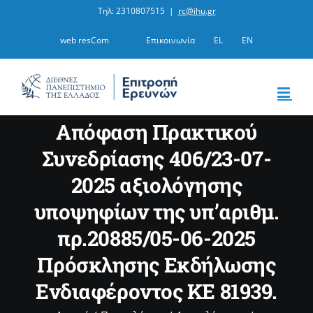
Μετάβαση
Τηλ: 2310807515
|
rc@ihu.gr
στο
web resCom
Επικοινωνία
EL
EN
περιεχόμενο
Απόφαση Πρακτικού
Συνεδρίασης 406/23-07-
2025 αξιολόγησης
υποψηφίων της υπ’αριθμ.
πρ.20885/05-06-2025
Πρόσκλησης Εκδήλωσης
Ενδιαφέροντος ΚΕ 81939.