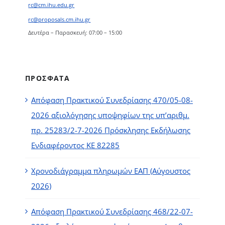
rc@cm.ihu.edu.gr
rc@proposals.cm.ihu.gr
Δευτέρα – Παρασκευή: 07:00 – 15:00
ΠΡΟΣΦΑΤΑ
Απόφαση Πρακτικού Συνεδρίασης 470/05-08-
2026 αξιολόγησης υποψηφίων της υπ’αριθμ.
πρ. 25283/2-7-2026 Πρόσκλησης Εκδήλωσης
Ενδιαφέροντος ΚΕ 82285
Χρονοδιάγραμμα πληρωμών ΕΑΠ (Αύγουστος
2026)
Απόφαση Πρακτικού Συνεδρίασης 468/22-07-