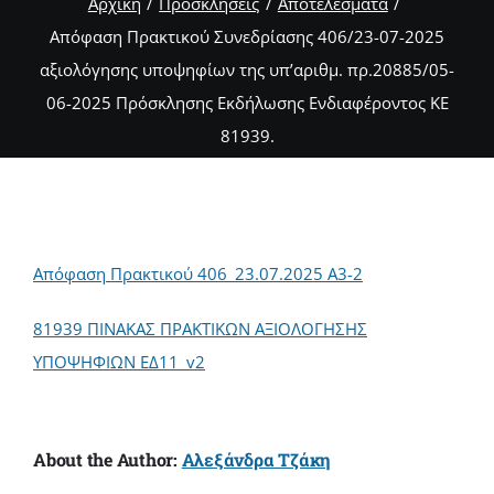
Αρχική
Προσκλήσεις
Αποτελέσματα
Απόφαση Πρακτικού Συνεδρίασης 406/23-07-2025
αξιολόγησης υποψηφίων της υπ’αριθμ. πρ.20885/05-
06-2025 Πρόσκλησης Εκδήλωσης Ενδιαφέροντος ΚΕ
81939.
Απόφαση Πρακτικού 406_23.07.2025 Α3-2
81939 ΠΙΝΑΚΑΣ ΠΡΑΚΤΙΚΩΝ ΑΞΙΟΛΟΓΗΣΗΣ
ΥΠΟΨΗΦΙΩΝ ΕΔ11_v2
About the Author:
Αλεξάνδρα Τζάκη