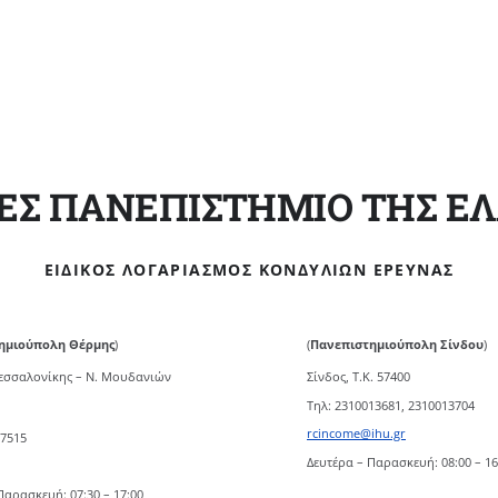
ΕΣ ΠΑΝΕΠΙΣΤΗΜΙΟ ΤΗΣ Ε
ΕΙΔΙΚΌΣ ΛΟΓΑΡΙΑΣΜΌΣ ΚΟΝΔΥΛΊΩΝ ΈΡΕΥΝΑΣ
ημιούπολη Θέρμης
)
(
Πανεπιστημιούπολη Σίνδου
)
Θεσσαλονίκης – Ν. Μουδανιών
Σίνδος, Τ.Κ. 57400
Τηλ: 2310013681, 2310013704
rcincome@ihu.gr
07515
Δευτέρα – Παρασκευή: 08:00 – 16
Παρασκευή: 07:30 – 17:00