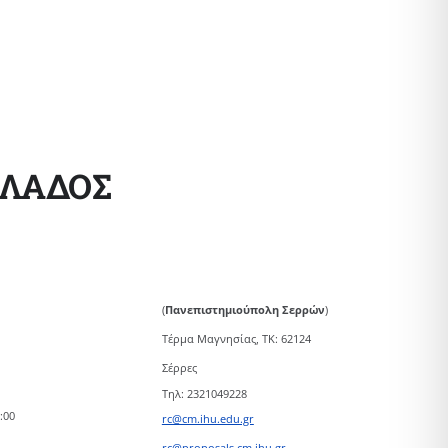
ΛΛΑΔΟΣ
(
Πανεπιστημιούπολη Σερρών
)
Τέρμα Μαγνησίας, ΤΚ: 62124
Σέρρες
Τηλ: 2321049228
:00
rc@cm.ihu.edu.gr
rc@proposals.cm.ihu.gr