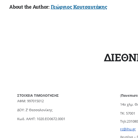
About the Author:
Γεώργιος Κουτσαυτάκης
ΔΙΕΘΝ
ΣΤΟΙΧΕΙΑ ΤΙΜΟΛΟΓΗΣΗΣ
(
Πανεπιστ
ΑΦΜ: 997015012
14ο χλμ. 
ΔΟΥ: Ζ’ Θεσσαλονίκης
TK: 57001
Κωδ. ΑΑΗΤ: 1020.ΕΟ0672.0001
Τηλ:23108
rc@ihu.gr
Δευτέρα – 