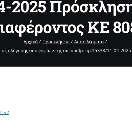
04-2025 Πρόσκλη
ιαφέροντος ΚΕ 80
Αρχική
Προσκλήσεις
Αποτελέσματα
 αξιολόγησης υποψηφίων της υπ’ αριθμ. πρ.15338/11-04-2025
1_v2