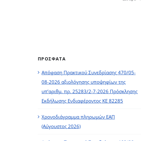
ΠΡΟΣΦΑΤΑ
Απόφαση Πρακτικού Συνεδρίασης 470/05-
08-2026 αξιολόγησης υποψηφίων της
υπ’αριθμ. πρ. 25283/2-7-2026 Πρόσκλησης
Εκδήλωσης Ενδιαφέροντος ΚΕ 82285
Χρονοδιάγραμμα πληρωμών ΕΑΠ
(Αύγουστος 2026)