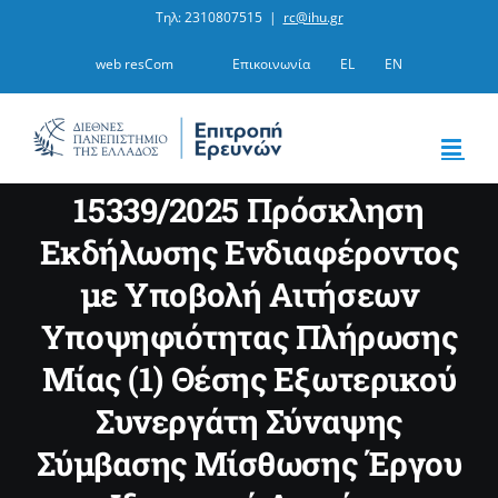
Μετάβαση
Τηλ: 2310807515
|
rc@ihu.gr
στο
web resCom
Επικοινωνία
EL
EN
περιεχόμενο
15339/2025 Πρόσκληση
Εκδήλωσης Ενδιαφέροντος
με Υποβολή Αιτήσεων
Υποψηφιότητας Πλήρωσης
Μίας (1) Θέσης Εξωτερικού
Συνεργάτη Σύναψης
Σύμβασης Μίσθωσης Έργου