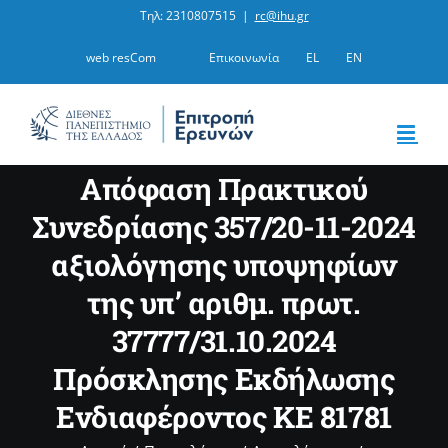
Μετάβαση
Τηλ: 2310807515
|
rc@ihu.gr
στο
web resCom
Επικοινωνία
EL
EN
περιεχόμενο
Aπόφαση Πρακτικού
Συνεδρίασης 357/20-11-2024
αξιολόγησης υποψηφίων
της υπ’ αριθμ. πρωτ.
37777/31.10.2024
Πρόσκλησης Εκδήλωσης
Ενδιαφέροντος ΚΕ 81781