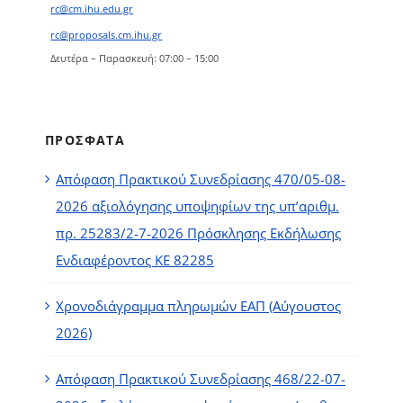
rc@cm.ihu.edu.gr
rc@proposals.cm.ihu.gr
Δευτέρα – Παρασκευή: 07:00 – 15:00
ΠΡΟΣΦΑΤΑ
Απόφαση Πρακτικού Συνεδρίασης 470/05-08-
2026 αξιολόγησης υποψηφίων της υπ’αριθμ.
πρ. 25283/2-7-2026 Πρόσκλησης Εκδήλωσης
Ενδιαφέροντος ΚΕ 82285
Χρονοδιάγραμμα πληρωμών ΕΑΠ (Αύγουστος
2026)
Απόφαση Πρακτικού Συνεδρίασης 468/22-07-