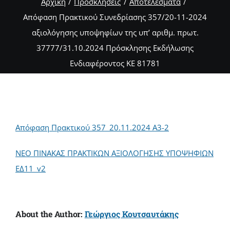
Αρχική
Προσκλήσεις
Αποτελέσματα
Aπόφαση Πρακτικού Συνεδρίασης 357/20-11-2024
αξιολόγησης υποψηφίων της υπ’ αριθμ. πρωτ.
37777/31.10.2024 Πρόσκλησης Εκδήλωσης
Ενδιαφέροντος ΚΕ 81781
Απόφαση Πρακτικού 357_20.11.2024 Α3-2
ΝΕΟ ΠΙΝΑΚΑΣ ΠΡΑΚΤΙΚΩΝ ΑΞΙΟΛΟΓΗΣΗΣ ΥΠΟΨΗΦΙΩΝ
ΕΔ11_v2
About the Author:
Γεώργιος Κουτσαυτάκης