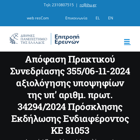
Μετάβαση
Τηλ: 2310807515
|
rc@ihu.gr
στο
web resCom
Επικοινωνία
EL
EN
περιεχόμενο
Aπόφαση Πρακτικού
Συνεδρίασης 355/06-11-2024
αξιολόγησης υποψηφίων
της υπ’ αριθμ. πρωτ.
34294/2024 Πρόσκλησης
Εκδήλωσης Ενδιαφέροντος
ΚΕ 81053