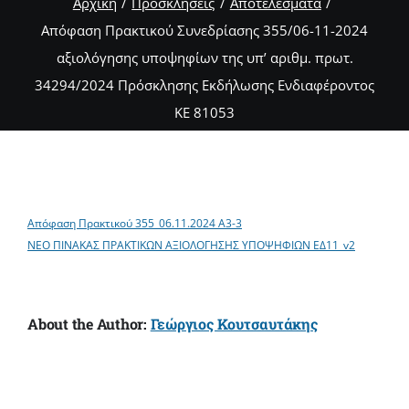
Αρχική
Προσκλήσεις
Αποτελέσματα
Aπόφαση Πρακτικού Συνεδρίασης 355/06-11-2024
αξιολόγησης υποψηφίων της υπ’ αριθμ. πρωτ.
34294/2024 Πρόσκλησης Εκδήλωσης Ενδιαφέροντος
ΚΕ 81053
Απόφαση Πρακτικού 355_06.11.2024 Α3-3
ΝΕΟ ΠΙΝΑΚΑΣ ΠΡΑΚΤΙΚΩΝ ΑΞΙΟΛΟΓΗΣΗΣ ΥΠΟΨΗΦΙΩΝ ΕΔ11_v2
About the Author:
Γεώργιος Κουτσαυτάκης