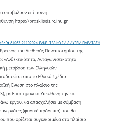
α υποβάλουν επί ποινή
υνση https://proskliseis.rc.ihu.gr
tReDi_81063_21102024_ΕΛΚΕ_ ΤΕΛΙΚΟ ΓΙΑ ΔΙΑΥΓΕΙΑ ΠΑΡΑΤΑΣΗ
Έρευνας του Διεθνούς Πανεπιστημίου της
τλο: «Ανθεκτικότητα, Ανταγωνιστικότητα
ιακή μετάβαση των Ελληνικών
ατοδοτείται από το Εθνικό Σχέδιο
παϊκή Ένωση στο πλαίσιο της
, με Επιστημονικά Υπεύθυνη την κα.
άνω έργου, να απασχολήσει με σύμβαση
 συνεργάτες (φυσικά πρόσωπα) που θα
ργου που ορίζεται συγκεκριμένα στο πλαίσιο