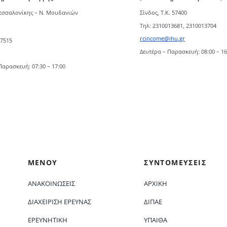
Θεσσαλονίκης – Ν. Μουδανιών
Σίνδος, Τ.Κ. 57400
Τηλ: 2310013681, 2310013704
rcincome@ihu.gr
07515
Δευτέρα – Παρασκευή: 08:00 – 16
Παρασκευή: 07:30 – 17:00
ΜΕΝΟΥ
ΣΥΝΤΟΜΕΥΣΕΙΣ
ΑΝΑΚΟΙΝΏΣΕΙΣ
ΑΡΧΙΚΗ
ΔΙΑΧΕΊΡΙΣΗ ΈΡΕΥΝΑΣ
ΔΙΠΑΕ
ΕΡΕΥΝΗΤΙΚΉ
ΥΠΑΙΘΑ