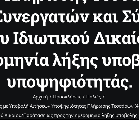
Συνεργατών και Σ
 Ιδιωτικού Δικα
ομηνία λήξης υπο
υποψηφιότητάς.
Αρχική
Προσκλήσεις
Παλιές
 με Υποβολή Αιτήσεων Υποψηφιότητας Πλήρωσης Τεσσάρων (4
ύ Δικαίου/Παράταση ως προς την ημερομηνία λήξης υποβολής