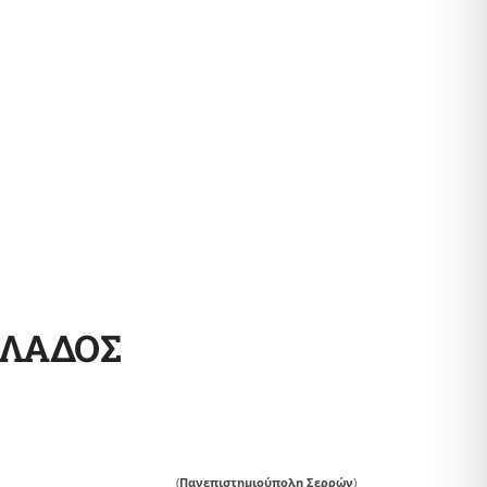
ΛΛΑΔΟΣ
(
Πανεπιστημιούπολη Σερρών
)