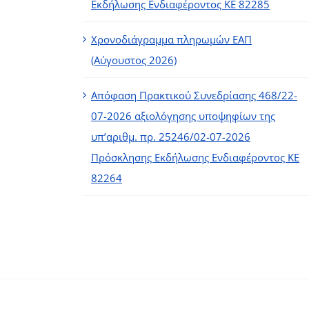
Εκδήλωσης Ενδιαφέροντος ΚΕ 82285
Χρονοδιάγραμμα πληρωμών ΕΑΠ
(Αύγουστος 2026)
Απόφαση Πρακτικού Συνεδρίασης 468/22-
07-2026 αξιολόγησης υποψηφίων της
υπ’αριθμ. πρ. 25246/02-07-2026
Πρόσκλησης Εκδήλωσης Ενδιαφέροντος ΚΕ
82264