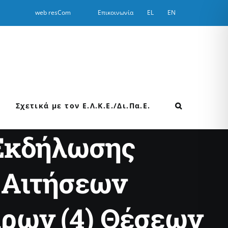
web resCom
Επικοινωνία
EL
EN
Σχετικά με τον Ε.Λ.Κ.Ε./Δι.Πα.Ε.
Εκδήλωσης
 Αιτήσεων
ρων (4) Θέσεων