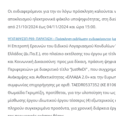
Οι ενδιαφερόμενοι για την εν λόγω πρόσκληση καλούνται ν
αποκλεισμού ηλεκτρονικά φάκελο υποψηφιότητας, στη διεύθ
από 21/10/2024 έως 04/11/2024 και ώρα 15:00.
ΨΓ4Τ46ΨΖ3Π-Ρ69- ΠΑΡΑΤΑΣΗ – Πρόσκληση εκδήλωσης ενδιαφέροντος Jus
Η Επιτροπή Ερευνών του Ειδικού Λογαριασμού Κονδυλίων 
Ελλάδος (Δι.Πα.Ε.), στο πλαίσιο εκτέλεσης του έργου με τί
και Κοινωνική Δικαιοσύνη: προς μια δίκαιη, πράσινη ψηφ
Περιφερειών» με διακριτικό τίτλο “JustReDi” , που συγχρημ
Ανάκαμψης και Ανθεκτικότητας «ΕΛΛΑΔΑ 2.0» και την Ευρω
συμφωνίας επιχορήγησης με αριθ. TAEDR0537352 (ΚΕ 81063)
Θωμαϊδα Γκριμπίζη, προτίθεται, για την υλοποίηση του ως 
μίσθωσης έργου ιδιωτικού έργου τέσσερις (4) εξωτερικούς
πληρούν συγκεκριμένα προσόντα, για χρονική διάρκεια έ
της περιγραφής εκάστης θέσης.