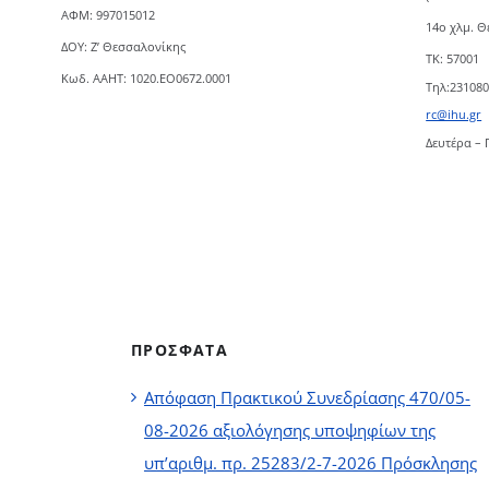
ΑΦΜ: 997015012
14ο χλμ. 
ΔΟΥ: Ζ’ Θεσσαλονίκης
TK: 57001
Κωδ. ΑΑΗΤ: 1020.ΕΟ0672.0001
Τηλ:23108
rc@ihu.gr
Δευτέρα – 
ΠΡΟΣΦΑΤΑ
Απόφαση Πρακτικού Συνεδρίασης 470/05-
08-2026 αξιολόγησης υποψηφίων της
υπ’αριθμ. πρ. 25283/2-7-2026 Πρόσκλησης