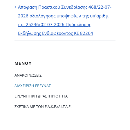
Απόφαση Πρακτικού Συνεδρίασης 468/22-07-
2026 αξιολόγησης υποψηφίων της υπ’αριθμ.
πρ. 25246/02-07-2026 Πρόσκλησης
Εκδήλωσης Ενδιαφέροντος ΚΕ 82264
ΜΕΝΟΥ
ΑΝΑΚΟΙΝΏΣΕΙΣ
ΔΙΑΧΕΊΡΙΣΗ ΈΡΕΥΝΑΣ
ΕΡΕΥΝΗΤΙΚΉ ΔΡΑΣΤΗΡΙΌΤΗΤΑ
ΣΧΕΤΙΚΆ ΜΕ ΤΟΝ Ε.Λ.Κ.Ε./ΔΙ.ΠΑ.Ε.