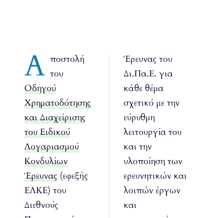
Α
ποστολή
Έρευνας του
του
Δι.Πα.Ε. για
Οδηγού
κάθε θέμα
Χρηματοδότησης
σχετικό με την
και Διαχείρισης
εύρυθμη
του Ειδικού
λειτουργία του
Λογαριασμού
και την
Κονδυλίων
υλοποίηση των
Έρευνας
(εφεξής
ερευνητικών και
ΕΛΚΕ) του
λοιπών έργων
Διεθνούς
και