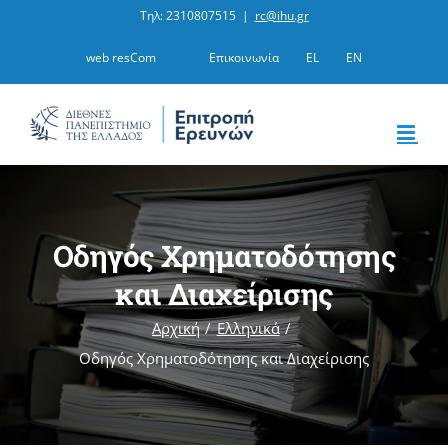
Μετάβαση
Τηλ: 2310807515
|
rc@ihu.gr
στο
web resCom
Επικοινωνία
EL
EN
περιεχόμενο
Οδηγός Χρηματοδότησης
και Διαχείρισης
Αρχική
Ελληνικά
Οδηγός Χρηματοδότησης και Διαχείρισης