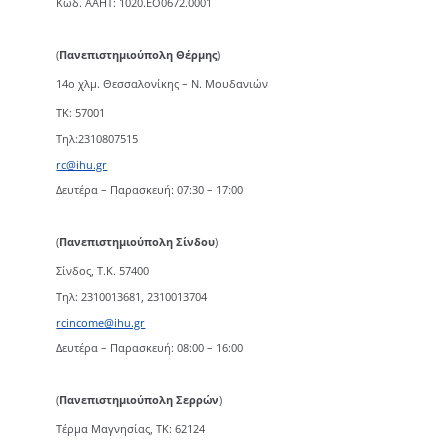
Κωδ. ΑΑΗΤ: 1020.ΕΟ0672.0001
(
Πανεπιστημιούπολη Θέρμης
)
14ο χλμ. Θεσσαλονίκης – Ν. Μουδανιών
TK: 57001
Τηλ:2310807515
rc@ihu.gr
Δευτέρα – Παρασκευή: 07:30 – 17:00
(
Πανεπιστημιούπολη Σίνδου
)
Σίνδος, Τ.Κ. 57400
Τηλ: 2310013681, 2310013704
rcincome@ihu.gr
Δευτέρα – Παρασκευή: 08:00 – 16:00
(
Πανεπιστημιούπολη Σερρών
)
Τέρμα Μαγνησίας, ΤΚ: 62124