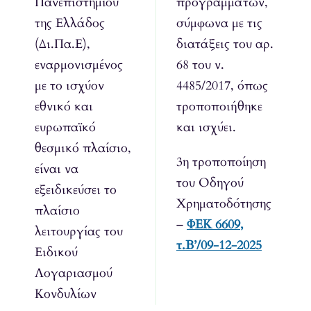
Πανεπιστημίου
προγραμμάτων,
της Ελλάδος
σύμφωνα με τις
(Δι.Πα.Ε),
διατάξεις του αρ.
εναρμονισμένος
68 του ν.
με το ισχύον
4485/2017, όπως
εθνικό και
τροποποιήθηκε
ευρωπαϊκό
και ισχύει.
θεσμικό πλαίσιο,
3η τροποποίηση
είναι να
του Οδηγού
εξειδικεύσει το
Χρηματοδότησης
πλαίσιο
–
ΦΕΚ 6609,
λειτουργίας του
τ.Β’/09-12-2025
Ειδικού
Λογαριασμού
Κονδυλίων