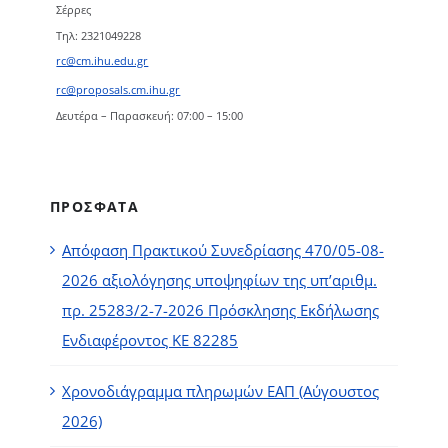
Σέρρες
Τηλ: 2321049228
rc@cm.ihu.edu.gr
rc@proposals.cm.ihu.gr
Δευτέρα – Παρασκευή: 07:00 – 15:00
ΠΡΟΣΦΑΤΑ
Απόφαση Πρακτικού Συνεδρίασης 470/05-08-
2026 αξιολόγησης υποψηφίων της υπ’αριθμ.
πρ. 25283/2-7-2026 Πρόσκλησης Εκδήλωσης
Ενδιαφέροντος ΚΕ 82285
Χρονοδιάγραμμα πληρωμών ΕΑΠ (Αύγουστος
2026)