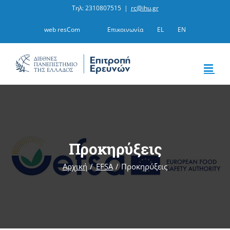
Μετάβαση
Τηλ: 2310807515
|
rc@ihu.gr
στο
web resCom
Επικοινωνία
EL
EN
περιεχόμενο
Προκηρύξεις
Αρχική
EFSA
Προκηρύξεις