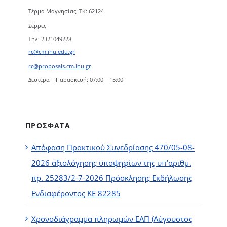
Τέρμα Μαγνησίας, ΤΚ: 62124
Σέρρες
Τηλ: 2321049228
rc@cm.ihu.edu.gr
rc@proposals.cm.ihu.gr
Δευτέρα – Παρασκευή: 07:00 – 15:00
ΠΡΟΣΦΑΤΑ
Απόφαση Πρακτικού Συνεδρίασης 470/05-08-
2026 αξιολόγησης υποψηφίων της υπ’αριθμ.
πρ. 25283/2-7-2026 Πρόσκλησης Εκδήλωσης
Ενδιαφέροντος ΚΕ 82285
Χρονοδιάγραμμα πληρωμών ΕΑΠ (Αύγουστος