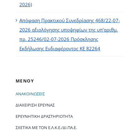
2026)
Απόφαση Πρακτικού Συνεδρίασης 468/22-07-
2026 αξιολόγησης υποψηφίων της υπ’αριθμ.
πρ. 25246/02-07-2026 Πρόσκλησης
Εκδήλωσης Ενδιαφέροντος ΚΕ 82264
ΜΕΝΟΥ
ΑΝΑΚΟΙΝΏΣΕΙΣ
ΔΙΑΧΕΊΡΙΣΗ ΈΡΕΥΝΑΣ
ΕΡΕΥΝΗΤΙΚΉ ΔΡΑΣΤΗΡΙΌΤΗΤΑ
ΣΧΕΤΙΚΆ ΜΕ ΤΟΝ Ε.Λ.Κ.Ε./ΔΙ.ΠΑ.Ε.