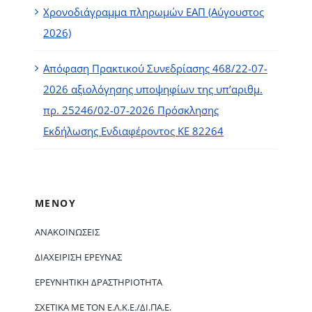
Χρονοδιάγραμμα πληρωμών ΕΑΠ (Αύγουστος
2026)
Απόφαση Πρακτικού Συνεδρίασης 468/22-07-
2026 αξιολόγησης υποψηφίων της υπ’αριθμ.
πρ. 25246/02-07-2026 Πρόσκλησης
Εκδήλωσης Ενδιαφέροντος ΚΕ 82264
ΜΕΝΟΥ
ΑΝΑΚΟΙΝΏΣΕΙΣ
ΔΙΑΧΕΊΡΙΣΗ ΈΡΕΥΝΑΣ
ΕΡΕΥΝΗΤΙΚΉ ΔΡΑΣΤΗΡΙΌΤΗΤΑ
ΣΧΕΤΙΚΆ ΜΕ ΤΟΝ Ε.Λ.Κ.Ε./ΔΙ.ΠΑ.Ε.