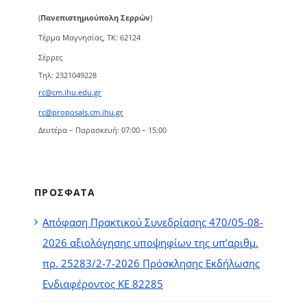
(
Πανεπιστημιούπολη Σερρών
)
Τέρμα Μαγνησίας, ΤΚ: 62124
Σέρρες
Τηλ: 2321049228
rc@cm.ihu.edu.gr
rc@proposals.cm.ihu.gr
Δευτέρα – Παρασκευή: 07:00 – 15:00
ΠΡΟΣΦΑΤΑ
Απόφαση Πρακτικού Συνεδρίασης 470/05-08-
2026 αξιολόγησης υποψηφίων της υπ’αριθμ.
πρ. 25283/2-7-2026 Πρόσκλησης Εκδήλωσης
Ενδιαφέροντος ΚΕ 82285