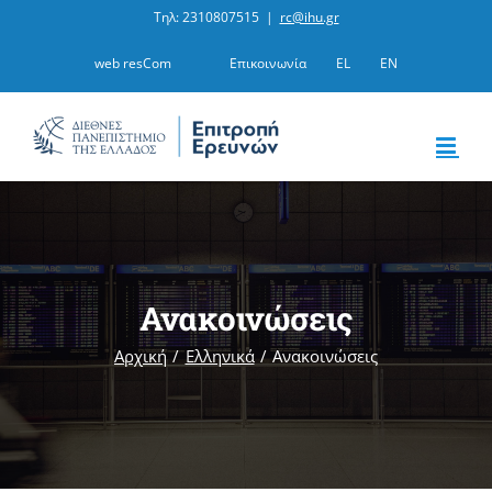
Μετάβαση
Τηλ: 2310807515
|
rc@ihu.gr
στο
web resCom
Επικοινωνία
EL
EN
περιεχόμενο
Ανακοινώσεις
Αρχική
Ελληνικά
Ανακοινώσεις